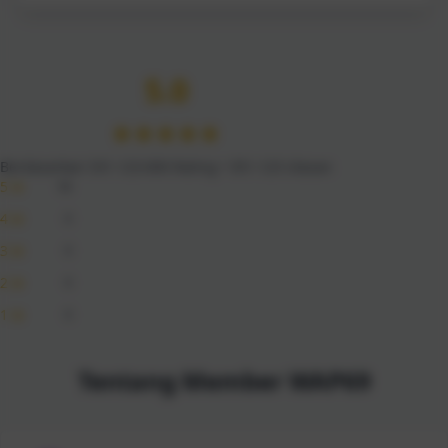
5.0
★★★★★
Berdasarkan 531.123.000 Rating • 351.123 Ulasan
5 ★
56
4 ★
0
3 ★
0
2 ★
0
1 ★
0
Tentang Member WAP69