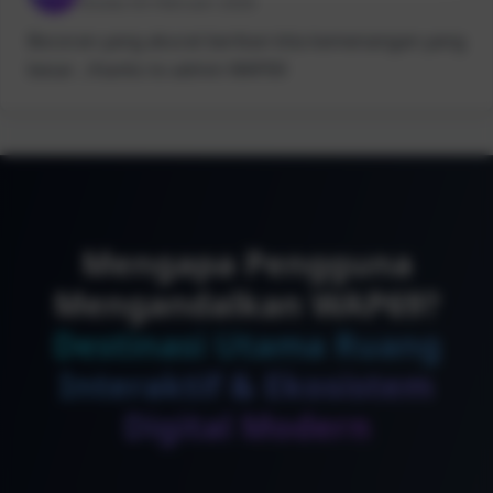
Diulas 05 Februari 2026
Bocoran yang akurat berikan kita kemenangan yang
besar , thanks to admin WAP69
Mengapa Pengguna
Mengandalkan WAP69?
Destinasi Utama Ruang
Interaktif & Ekosistem
Digital Modern