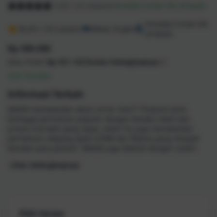
•
5 (351.123 ulasan)
Tersedia Cicilan 0% 24 bulan
Tersedia Cicilan 0%
5
(351.123 ulasan)
Bebas Ongkir
24 Bulan
Rp 300.000
atau mulai
Rp 531.123/bulan
Selengkapnya
Stok Tersedia
Informasi Terkait
WAP69 menawarkan akses server Slot77 Thailand serta
berbagai permainan populer dengan koneksi stabil dan
proses transaksi yang cepat, selain itu juga menawarkan
permainan sabyang ayam SV388 dari filipina yang menjadi
kesukan para pemain. WAP69 juga dikenal dengan sistem
link alternatif yang aktif sehingga pengguna tetap dapat
Lihat Selengkapnya
terhubung ke platform dengan mudah. Kombinasi server
berkualitas, layanan profesional, dan pengalaman bermain
yang optimal menjadikan destinasi favorit bagi pecinta game
online di Indonesia.
Pilih Varian