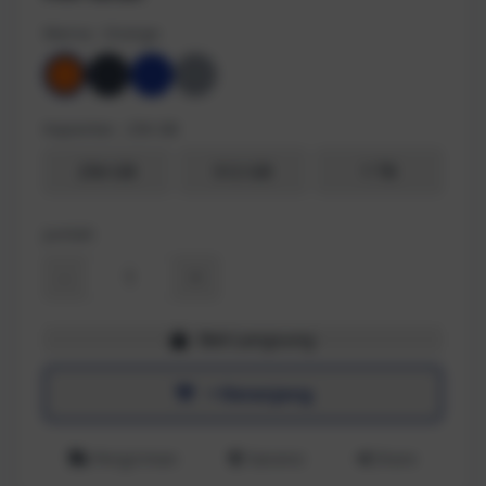
Isi Kotak :
Warna : Orange
• iPhone 17 Promax.
• Ipad.
• Buku Manual dan dokumentasi lain.
Kapasitas : 256 GB
256 GB
512 GB
1 TB
Jumlah
-
+
Beli Langsung
+ Keranjang
Pengiriman
Garansi
Share