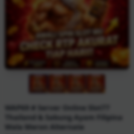
WAP69 # Server Online Slot77
Thailand & Sabung Ayam Filipina
Wala Meron Alternate