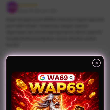
★★★★★
B***a
Diulas 05 Februari 2026
Sejak bergabung di WAP69, interaksi digital saya jadi
jauh lebih efisien. Sistemnya sangat nyaman
digunakan dan komunitasnya benar-benar suportif.
Sangat direkomendasikan untuk aktivitas online
harian!
★★★★★
Andini
Diulas 09 Juli 2026
Situs terbaik yang pernah saya mainkan baru kali ini
WAP69 memberikan saya rejeki yang besar.